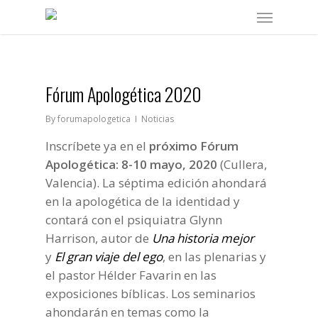
Skip
Menu
to
main
content
Fórum Apologética 2020
By
forumapologetica
Noticias
Inscríbete ya en el
próximo Fórum
Apologética: 8-10 mayo, 2020
(Cullera,
Valencia). La séptima edición ahondará
en la apologética de la identidad y
contará con el psiquiatra Glynn
Harrison, autor de
Una historia mejor
y
El gran viaje del ego
, en las plenarias y
el pastor Hélder Favarin en las
exposiciones bíblicas. Los seminarios
ahondarán en temas como la