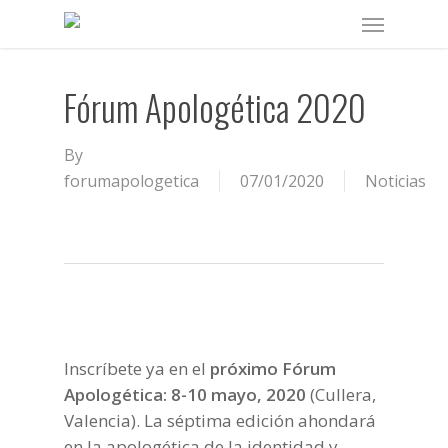
Skip
Menu
to
main
content
Fórum Apologética 2020
By
forumapologetica
07/01/2020
Noticias
Inscríbete ya en el
próximo Fórum
Apologética: 8-10 mayo, 2020
(Cullera,
Valencia). La séptima edición ahondará
en la apologética de la identidad y