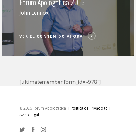
Fórum Apologética 2016
John Lennox
VER EL CONTENIDO AHORA
[ultimatemember form_id=»978″]
© 2026 Fórum Apologética. |
Política de Privacidad
|
Aviso Legal
twitter
facebook
instagram