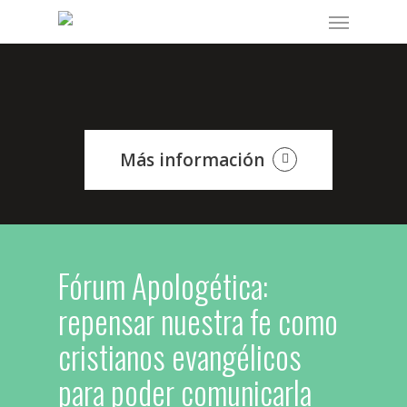
Skip
Menu
to
main
content
Más información
Fórum Apologética:
repensar nuestra fe como
cristianos evangélicos
para poder comunicarla