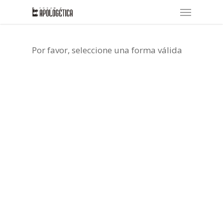
Skip
Menu
to
main
content
Por favor, seleccione una forma válida